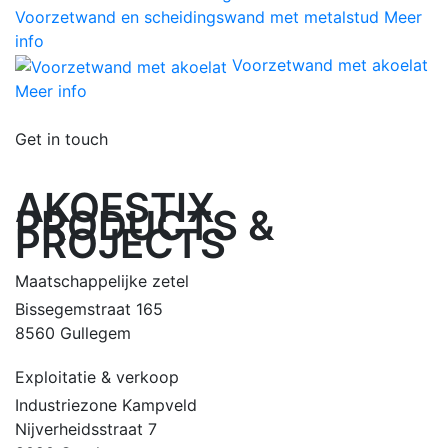
Voorzetwand en scheidingswand met metalstud
Meer
info
Voorzetwand met akoelat
Meer info
Get in touch
AKOESTIX
PRODUCTS &
PROJECTS
Maatschappelijke zetel
Bissegemstraat 165
8560 Gullegem
Exploitatie & verkoop
Industriezone Kampveld
Nijverheidsstraat 7