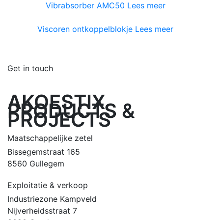
Vibrabsorber AMC50
Lees meer
Viscoren ontkoppelblokje
Lees meer
Get in touch
AKOESTIX
PRODUCTS &
PROJECTS
Maatschappelijke zetel
Bissegemstraat 165
8560 Gullegem
Exploitatie & verkoop
Industriezone Kampveld
Nijverheidsstraat 7